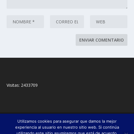
Visitas:
2433709
© 2018,
&
Francisco Javier Fernández Chento
Mitxel
Utilizamos cookies para asegurar que damos la mejor
|
Olabuénaga
Zona privada
experiencia al usuario en nuestro sitio web. Si continúa
utilizando este sitio asumiremos que está de acuerdo.
Esta web es una iniciativa privada de sus autores y no está relacionada con