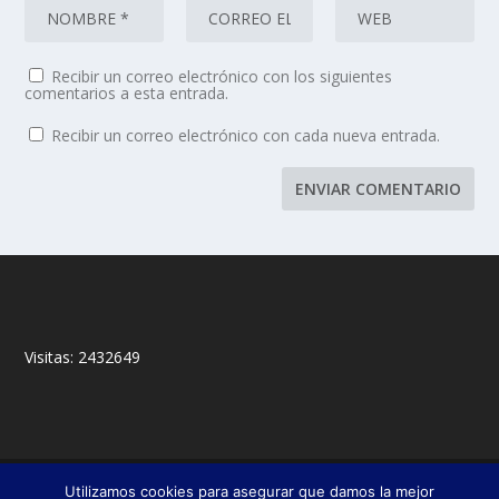
Recibir un correo electrónico con los siguientes
comentarios a esta entrada.
Recibir un correo electrónico con cada nueva entrada.
Visitas:
2432649
© 2018,
&
Francisco Javier Fernández Chento
Mitxel
Utilizamos cookies para asegurar que damos la mejor