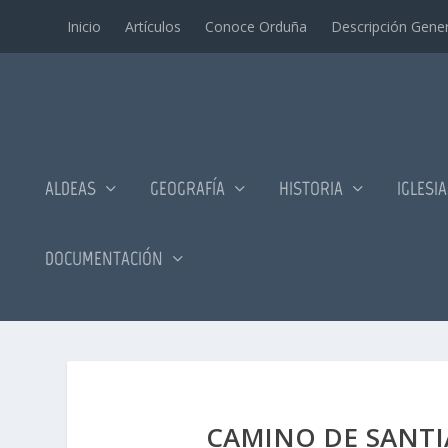
Inicio
Artí­culos
Conoce Orduña
Descripción Gener
ALDEAS
GEOGRAFÍA
HISTORIA
IGLESI
DOCUMENTACIÓN
CAMINO DE SANTI