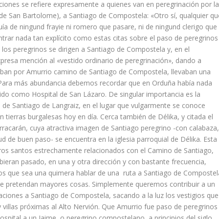
iones se refiere expre­samente a quienes van en pere­grinación por l
 San Bartolome), a Santiago de Compostela: «Otro sí­, qualquier qu
guí­a de ningund frayie ni romero que pasare, ni de ningund clerigo que
ntrar nada tan explí­cito como estas citas sobre el paso de peregrinos
 los peregrinos se dirigen a Santiago de Compostela y, en el
xpresa mención al «vestido ordinario de peregrinación», dando a
ban por Amurrio cami­no de Santiago de Compostela, llevaban una
o. Para más abundancia debemos recordar que en Orduña habí­a nada
ido como Hospital de San Lázaro. De singular importancia es la
o de Santiago de Langraiz, en el lugar que vulgar­mente se conoce
 tierras burgalesas hoy en dí­a. Cerca también de Délika, y cita­da el
rracarán, cuya atractiva imagen de Santia­go peregrino -con calabaza
ud de buen paso- se encuentra en la iglesia parroquial de Délika. Esta
otros santos estrechamente relacionados con el Camino de Santiago,
hubieran pasado, en una y otra dirección y con bastante frecuencia,
mos que sea una quimera hablar de una ruta a Santiago de Compostel
e se pretendan mayores cosas. Simplemente queremos contribuir a un
naciones a Santiago de Compostela, sacando a la luz los vestigios que
 vi­llas próximas al Alto Nervión. Que Amurrio fue paso de pe­regrinos
ospital a un Jaime, o peregrino compos­telano, a principios del siglo