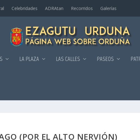
al
Celebridades
ADRAtan
Recorridos
Galerí­as
AS
LA PLAZA
LAS CALLES
PASEOS
PAT
AGO (POR EL ALTO NERVIÓN)