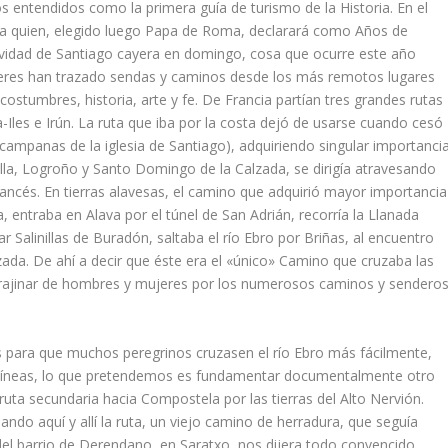
s entendidos como la primera guí­a de turismo de la Historia. En el
o­ña quien, elegido luego Papa de Roma, declarará como Años de
ividad de San­tiago cayera en domingo, cosa que ocurre este año
jeres han trazado sendas y caminos desde los más remotos lugares
s­tumbres, historia, arte y fe. De Francia partí­an tres gran­des rutas
Iles e Irún. La ruta que iba por la costa dejó de usarse cuando cesó
 cam­panas de la iglesia de Santiago), adquiriendo singular importan­ci
la, Logroño y Santo Domingo de la Calzada, se dirigí­a atravesando
francés. En tierras alavesas, el camino que adquirió mayor importancia
, entraba en Alava por el túnel de San Adrián, recorrí­a la Llanada
r Salinillas de Buradón, saltaba el rí­o Ebro por Briñas, al encuentro
da. De ahí­ a decir que éste era el «único» Camino que cruzaba las
l trajinar de hombres y mujeres por los numerosos caminos y sendero
os para que muchos peregrinos cruzasen el rí­o Ebro más fácilmente,
 lí­neas, lo que pre­tendemos es fundamentar docu­mentalmente otro
uta secundaria hacia Com­postela por las tierras del Alto Nervión.
do aquí­ y allí­ la ruta, un viejo camino de herradura, que seguí­a
o del barrio de Derendano, en Saratxo, nos dijera todo convencido,