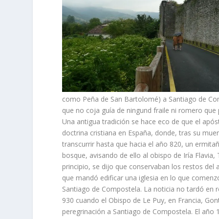
como Peña de San Bartolomé) a Santiago de Compost
que no coja guí­a de ningund fraile ni romero que 
Una antigua tradición se hace eco de que el apóst
doctrina cris­tiana en España, donde, tras su mue
transcurrir hasta que hacia el año 820, un er­mita
bosque, avisando de ello al obispo de Irí­a Flavia
principio, se dijo que conservaban los res­tos del 
que mandó edificar una iglesia en lo que comenz
Santiago de Compostela. La no­ticia no tardó en re
930 cuando el Obispo de Le Puy, en Francia, Gonte
peregrinación a Santiago de Compostela. El año 11