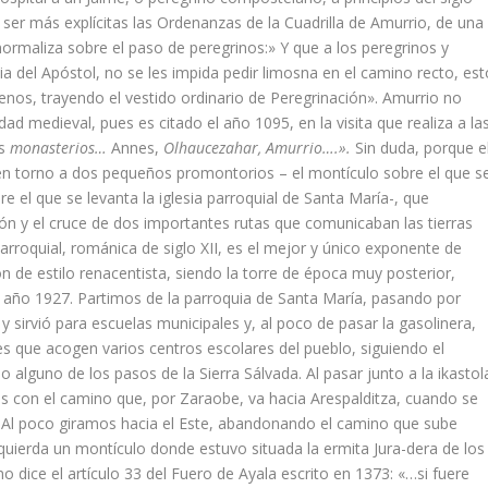
 ser más explí­citas las Ordenanzas de la Cuadrilla de Amurrio, de una
ormaliza sobre el paso de pe­regrinos:» Y que a los peregrinos y
ia del Apóstol, no se les impida pedir limosna en el camino recto, est
nos, trayendo el vesti­do ordinario de Peregrinación». Amurrio no
dad medieval, pues es citado el año 1095, en la visita que realiza a la
os
monas­terios…
Annes,
Olhaucezahar, Amu­rrio….».
Sin duda, porque e
n torno a dos peque­ños promontorios – el montí­culo sobre el que s
re el que se levanta la iglesia parroquial de Santa Marí­a-, que
ón y el cru­ce de dos importantes rutas que comunicaban las tierras
 parroquial, románica de siglo XII, es el mejor y único exponente de
on de estilo renacentista, siendo la torre de época muy posterior,
 año 1927. Partimos de la parroquia de Santa Marí­a, pasando por
 y sirvió para escuelas municipales y, al poco de pasar la gasolinera,
es que acogen varios centros es­colares del pueblo, siguiendo el
alguno de los pasos de la Sierra Sálvada. Al pasar junto a la ikastol
 con el ca­mino que, por Zaraobe, va hacia Arespalditza, cuando se
Al poco giramos ha­cia el Este, abandonando el ca­mino que sube
quierda un montí­culo donde estuvo situada la ermita Jura-dera de los
dice el artí­culo 33 del Fuero de Ayala escrito en 1373: «…si fue­re