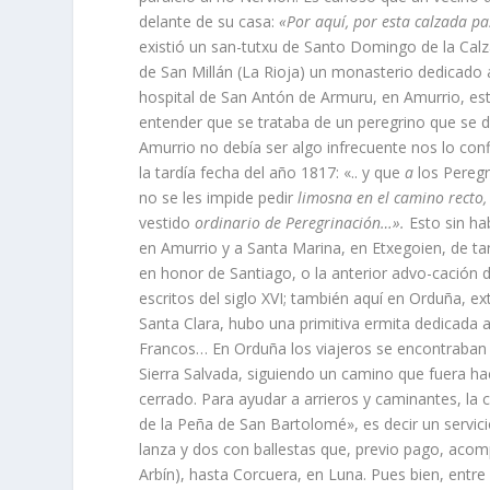
delante de su casa:
«Por aquí­, por esta calzada 
existió un san-tutxu de Santo Domingo de la Calza
de San Millán (La Rioja) un monasterio dedicado a 
hospital de San Antón de Armuru, en Amurrio, e
enten­der que se trataba de un pere­grino que se 
Amurrio no de­bí­a ser algo infrecuente nos lo co
la tardí­a fecha del año 1817: «.. y que
a
los Pereg
no se les impide pedir
limosna en el camino recto
vestido
ordinario de Pe­regrinación…».
Esto sin ha
en Amurrio y a Santa Marina, en Etxegoien, de ta
en honor de Santiago, o la anterior advo-cación d
escritos del siglo XVI; también aquí­ en Orduña, e
Santa Clara, hubo una primitiva ermita dedicada 
Francos… En Orduña los viajeros se en­contraban c
Sierra Salvada, si­guiendo un camino que fuera ha­
cerrado. Para ayudar a arrieros y caminantes, la 
de la Peña de San Bartolomé», es decir un servi
lanza y dos con ba­llestas que, previo pago, aco
Arbí­n), hasta Corcuera, en Luna. Pues bien, entre