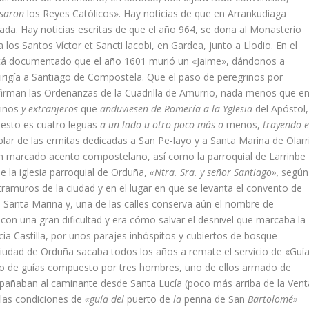
pasaron
los Reyes Católicos». Hay noticias de que en Arrankudiaga
da. Hay noticias escritas de que el año 964, se dona al Mo­nasterio
los Santos Ví­ctor et Sancti lacobi, en Gardea, junto a Llodio. En el
stá docu­mentado que el año 1601 murió un «Jaime», dándonos a
dirigí­a a Santiago de Compostela. Que el paso de peregrinos por
nfirman las Ordenanzas de la Cuadrilla de Amurrio, nada me­nos que e
rinos
y extranjeros
que
anduviesen de Romerí­a a la Yglesia
del Apóstol,
,
esto es cuatro leguas
a un lado u otro poco más o
menos,
trayendo e
blar de las ermitas dedicadas a San Pe-layo y a Santa Marina de Olarri
n marcado acen­to compostelano, así­ como la parroquial de Larrinbe
e la iglesia parroquial de Orduña,
«Ntra. Sra. y señor Santia­go»,
según
xtra­muros de la ciudad y en el lugar en que se levanta el convento de
a Santa Marina y, una de las calles conserva aún el nombre de
on una gran dificul­tad y era cómo salvar el desnivel que marcaba la
cia Castilla, por unos parajes in­hóspitos y cubiertos de bosque
ciudad de Orduña sacaba todos los años a remate el servicio de «Guí­
cio de guí­as compuesto por tres hombres, uno de ellos armado de
mpa­ñaban al caminante desde Santa Lucí­a (poco más arriba de la Vent
 las condi­ciones de
«guí­a del
puerto de
la
penna de San
Bartolomé»