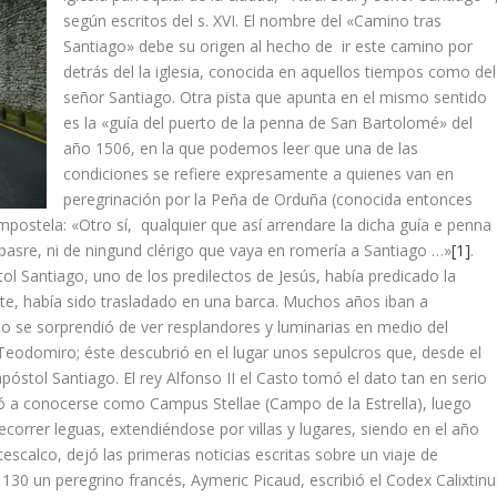
según escritos del s. XVI. El nombre del «Camino tras
Santiago» debe su origen al hecho de ir este camino por
detrás del la iglesia, conocida en aquellos tiempos como del
señor Santiago. Otra pista que apunta en el mismo sentido
es la «guí­a del puerto de la penna de San Bartolomé» del
año 1506, en la que podemos leer que una de las
condiciones se refiere expresamente a quienes van en
peregrinación por la Peña de Orduña (conocida entonces
ela: «Otro sí­, qualquier que así­ arrendare la dicha guí­a e penna
pasre, ni de ningund clérigo que vaya en romerí­a a Santiago …»
[1]
.
ol Santiago, uno de los predilectos de Jesús, habí­a predicado la
rte, habí­a sido trasladado en una barca. Muchos años iban a
ño se sorprendió de ver res­plandores y luminarias en medio del
, Teodomiro; éste descubrió en el lugar unos sepulcros que, desde el
apóstol Santiago. El rey Alfonso II el Casto tomó el dato tan en serio
ó a conocerse como Campus Stellae (Campo de la Estrella), luego
correr leguas, extendiéndose por villas y luga­res, siendo en el año
scalco, dejó las primeras noticias escritas sobre un viaje de
30 un pe­regrino francés, Aymeric Picaud, escribió el Codex Calixtinu