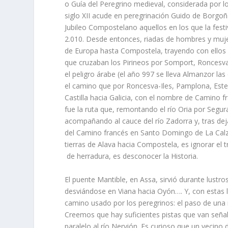
o Guí­a del Peregrino medieval, considerada por lo
siglo XII acude en pe­regrinación Guido de Borg
Jubileo Compostelano aquellos en los que la fest
2.010. Des­de entonces, riadas de hombres y mu
de Europa hasta Com­postela, trayendo con ellos co
que cruzaban los Pi­rineos por Somport, Roncesva-
el peligro árabe (el año 997 se lleva Almanzor las
el camino que por Roncesva-Iles, Pamplona, Estel
Castilla hacia Galicia, con el nombre de Cami­no 
fue la ruta que, remontando el rí­o Oria por Segura
acompañan­do al cauce del rí­o Zadorra y, tras deja
del Camino francés en Santo Domingo de La Calza­
tierras de Alava hacia Com­postela, es ignorar e
de herradura, es desconocer la Historia.
El puente Mantible, en Assa, sirvió durante lustr
des­viándose en Viana hacia Oyón…. Y, con estas
camino usado por los peregrinos: el paso de una r
Creemos que hay sufi­cientes pistas que van señalan
parale­lo al rí­o Nervión. Es curioso que un vecin