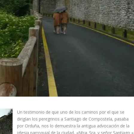
Un testimonio de que uno de los caminos por el que se
dirigí­an los peregrinos a Santiago de Compostela, pasaba
por Orduña, nos lo demuestra la antigua advocación de la
iglesia parroquial de la ciudad, «Ntra. Sra. y señor Santiago «