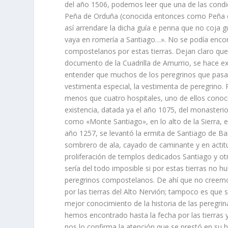
del año 1506, podemos leer que una de las condic
Peña de Orduña (conocida entonces como Peña de
así­ arrendare la dicha guí­a e penna que no coja 
vaya en rome­rí­a a Santiago…». No se podí­a enco
compos­telanos por estas tierras. Dejan claro que
documento de la Cuadri­lla de Amurrio, se hace e
entender que muchos de los peregrinos que pasa
vestimenta espe­cial, la vestimenta de peregrin
menos que cuatro hospita­les, uno de ellos conoc
existencia, datada ya el año 1075, del monasteri
como «Monte Santiago», en lo alto de la Sierra, en
año 1257, se levantó la er­mita de Santiago de Ba
som­brero de ala, cayado de caminan­te y en actit
proliferación de tem­plos dedicados Santiago y 
serí­a del todo imposible si por estas tierras no 
peregrinos com­postelanos. De ahí­ que no cree
por las tierras del Alto Nervión; tampoco es qu
mejor conocimiento de la historia de las peregri
hemos encontrado hasta la fecha por las tierras y
nos lo confirma la aten­ción que se prestó en su h