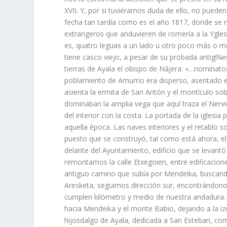
XVII. Y, por si tuviéramos duda de ello, no pueden
fecha tan tardí­a como es el año 1817, donde se n
extrangeros que anduvieren de romerí­a a la Ygles
es, quatro leguas a un lado u otro poco más o me
tiene casco viejo, a pesar de su probada antigí¼e­
tierras de Ayala el obispo de Nájera: «…nominat
poblamiento de Amurrio era disperso, asentado e
asienta la ermi­ta de San Antón y el montí­culo sob
dominaban la amplia vega que aquí­ traza el Nervi
del interior con la costa. La portada de la iglesia
aquella época. Las naves interiores y el retablo s
puesto que se construyó, tal como está ahora, el
delan­te del Ayuntamiento, edificio que se levantó
remontamos la ca­lle Etxegoien, entre edificacion
antiguo camino que subí­a por Mendeika, buscando 
Aresketa, seguimos dirección sur, encontrándonos
cumplen kilómetro y medio de nuestra andadura. 
hacia Mendeika y el monte Babio, dejando a la iz
hijosdalgo de Ayala, dedicada a San Esteban, como 