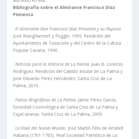
admitido en ella.
Bibliografí­a sobre el Almirante Francisco Dí­az
Pimienta
.
El Almirante Don Francisco Dí­az Pimienta y su í‰poca
.
José Wangí¼emert y Poggio. 1905. Reedición del
Ayuntamiento de Tazacorte y del Centro de la Cultura
Popular Canaria, 1990.
.
Noticias para la Historia de La Palma
. Juan B. Lorenzo
Rodrí­guez. Reedición del Cabildo Insular de La Palma y
José Eduardo Pérez Hernández. Santa Cruz de La
Palma, 2010.
.
Fastos Biográficos de La Palma
. Jaime Pérez Garcí­a.
Sociedad Cosmológica de Santa Cruz de La Palma y
CajaCanarias. Santa Cruz de La Palma, 2009.
.
La llave del Nuevo Mundo
. José Martí­n Félix de Arrate8
Habana (1701-1765). Real Sociedad Patriótica de La