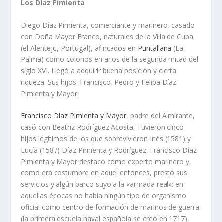
Los Dí­az Pimienta
Diego Dí­az Pimienta, comerciante y marinero, casado
con Doña Mayor Franco, naturales de la Villa de Cuba
(el Alentejo, Portugal), afincados en
Puntallana
(La
Palma) como colonos en años de la segunda mitad del
siglo XVI. Llegó a adquirir buena posición y cierta
riqueza. Sus hijos: Francisco, Pedro y Felipa Dí­az
Pimienta y Mayor.
Francisco Dí­az Pimienta y Mayor
, padre del Almirante,
casó con Beatriz Rodrí­guez Acosta. Tuvieron cinco
hijos legí­timos de los que sobrevivieron Inés (1581) y
Lucí­a (1587) Dí­az Pimienta y Rodrí­guez. Francisco Dí­az
Pimienta y Mayor destacó como experto marinero y,
como era costumbre en aquel entonces, prestó sus
servicios y algún barco suyo a la «armada real»: en
aquellas épocas no habí­a ningún tipo de organismo
oficial como centro de formación de marinos de guerra
(la primera escuela naval española se creó en 1717),