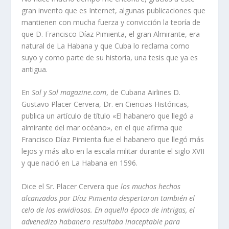
gran invento que es Internet, algunas publicaciones que
mantienen con mucha fuerza y convicción la teorí­a de
que D. Francisco Dí­az Pimienta, el gran Almirante, era
natural de La Habana y que Cuba lo reclama como
suyo y como parte de su historia, una tesis que ya es
antigua.
En
Sol y Sol magazine.com
, de Cubana Airlines D.
Gustavo Placer Cervera, Dr. en Ciencias Históricas,
publica un artí­culo de tí­tulo «El habanero que llegó a
almirante del mar océano», en el que afirma que
Francisco Dí­az Pimienta fue el habanero que llegó más
lejos y más alto en la escala militar durante el siglo XVII
y que nació en La Habana en 1596.
Dice el Sr. Placer Cervera que
los muchos hechos
alcanzados por Dí­az Pimienta despertaron también el
celo de los envidiosos. En aquella época de intrigas, el
advenedizo habanero resultaba inaceptable para