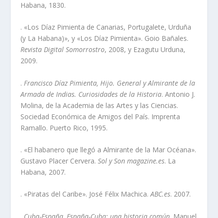
Habana, 1830.
. «Los Dí­az Pimienta de Canarias, Portugalete, Urduña
(y La Habana)», y «Los Dí­az Pimienta». Goio Bañales.
Revista Digital Somorrostro
, 2008, y Ezagutu Urduna,
2009.
.
Francisco Dí­az Pimienta, Hijo. General y Almirante de la
Armada de Indias. Curiosidades de la Historia
. Antonio J.
Molina, de la Academia de las Artes y las Ciencias.
Sociedad Económica de Amigos del Paí­s. Imprenta
Ramallo. Puerto Rico, 1995.
. «El habanero que llegó a Almirante de la Mar Océana».
Gustavo Placer Cervera.
Sol y Son magazine.es
. La
Habana, 2007.
. «Piratas del Caribe». José Félix Machica.
ABC.es
. 2007.
.
Cuba-España, España-Cuba: una historia común
. Manuel