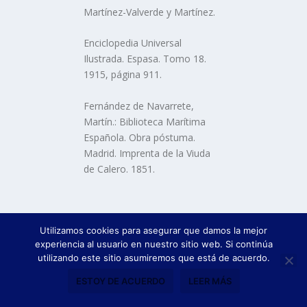
Martí­nez-Valverde y Martí­nez.
Enciclopedia Universal
Ilustrada. Espasa. Tomo 18.
1915, página 911.
Fernández de Navarrete,
Martí­n.: Biblioteca Marí­tima
Española. Obra póstuma.
Madrid. Imprenta de la Viuda
de Calero. 1851.
Utilizamos cookies para asegurar que damos la mejor
experiencia al usuario en nuestro sitio web. Si continúa
COMENTAR
utilizando este sitio asumiremos que está de acuerdo.
Tu dirección de correo electrónico no será publicada.
Los
ESTOY DE ACUERDO
LEER MÁS
campos obligatorios están marcados con
*