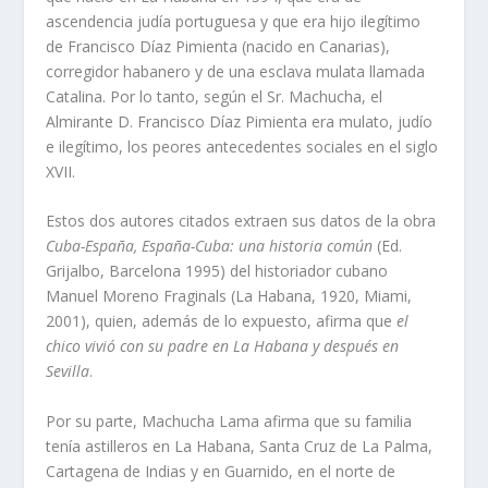
ascendencia judí­a portuguesa y que era hijo ilegí­timo
de Francisco Dí­az Pimienta (nacido en Canarias),
corregidor habanero y de una esclava mulata llamada
Catalina. Por lo tanto, según el Sr. Machucha, el
Almirante D. Francisco Dí­az Pimienta era mulato, judí­o
e ilegí­timo, los peores antecedentes sociales en el siglo
XVII.
Estos dos autores citados extraen sus datos de la obra
Cuba-España, España-Cuba: una historia común
(Ed.
Grijalbo, Barcelona 1995) del historiador cubano
Manuel Moreno Fraginals (La Habana, 1920, Miami,
2001), quien, además de lo expuesto, afirma que
el
chico vivió con su padre en La Habana y después en
Sevilla
.
Por su parte, Machucha Lama afirma que su familia
tení­a astilleros en La Habana, Santa Cruz de La Palma,
Cartagena de Indias y en Guarnido, en el norte de