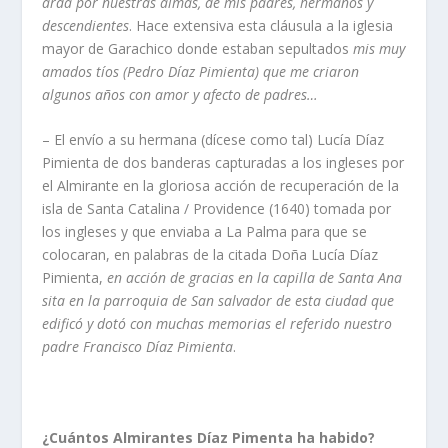
arda por nuestras almas, de mis padres, hermanos y
descendientes
. Hace extensiva esta cláusula a la iglesia
mayor de Garachico donde estaban sepultados
mis muy
amados tí­os (Pedro Dí­az Pimienta) que me criaron
algunos años con amor y afecto de padres…
– El enví­o a su hermana (dí­cese como tal) Lucí­a Dí­az
Pimienta de dos banderas capturadas a los ingleses por
el Almirante en la gloriosa acción de recuperación de la
isla de Santa Catalina / Providence (1640) tomada por
los ingleses y que enviaba a La Palma para que se
colocaran, en palabras de la citada Doña Lucí­a Dí­az
Pimienta,
en acción de gracias en la capilla de Santa Ana
sita en la parroquia de San salvador de esta ciudad que
edificó y dotó con muchas memorias el referido nuestro
padre Francisco Dí­az Pimienta
.
¿Cuántos Almirantes Dí­az Pimenta ha habido?