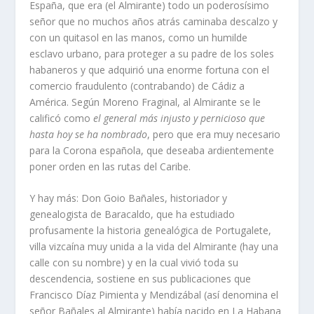
España, que era (el Almirante) todo un poderosí­simo
señor que no muchos años atrás caminaba descalzo y
con un quitasol en las manos, como un humilde
esclavo urbano, para proteger a su padre de los soles
habaneros y que adquirió una enorme fortuna con el
comercio fraudulento (contrabando) de Cádiz a
América. Según Moreno Fraginal, al Almirante se le
calificó como
el general más injusto y pernicioso que
hasta hoy se ha nombrado
, pero que era muy necesario
para la Corona española, que deseaba ardientemente
poner orden en las rutas del Caribe.
Y hay más: Don Goio Bañales, historiador y
genealogista de Baracaldo, que ha estudiado
profusamente la historia genealógica de Portugalete,
villa vizcaí­na muy unida a la vida del Almirante (hay una
calle con su nombre) y en la cual vivió toda su
descendencia, sostiene en sus publicaciones que
Francisco Dí­az Pimienta y Mendizábal (así­ denomina el
señor Bañales al Almirante) habí­a nacido en La Habana