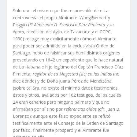
Solo uno: el mismo que fue responsable de esta
controversia: el propio Almirante. Wangí¼emert y
Poggio (
El Almirante D. Francisco Dí­az Pimienta y su
época
, reedición del Ayto. de Tazacorte y el CCPC,
1990) recoge muy explí­citamente cómo el Almirante,
para poder ser admitido en la exclusivista Orden de
Santiago, hubo de falsificar sus humildí­simos orí­genes
presentando en 1642 un expediente que le hace natural
de La Habana e hijo legí­timo del Capitán Francisco Dí­az
Pimienta,
regidor de su Magestad (sic) en las Indias
(no
dice dónde) y de Doña Juana Pérez de Mendizábal
(sobre tal Sra. no existe el mí­nimo dato); testimonios,
éstos y otros, avalados por 102 testigos, de los cuales
24 eran canarios pero ninguno palmero y que no
afirmaban por sí­ sino por
referencias oí­das
(cfr. Juan B.
Lorenzo); aunque este falso expediente se refutó
testificalmente ante el Consejo de la Orden de Santiago
por falso, finalmente prosperó y el Almirante fue