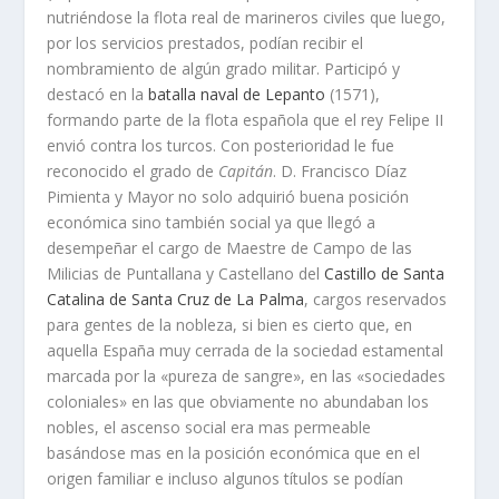
nutriéndose la flota real de marineros civiles que luego,
por los servicios prestados, podí­an recibir el
nombramiento de algún grado militar. Participó y
destacó en la
batalla naval de Lepanto
(1571),
formando parte de la flota española que el rey Felipe II
envió contra los turcos. Con posterioridad le fue
reconocido el grado de
Capitán
. D. Francisco Dí­az
Pimienta y Mayor no solo adquirió buena posición
económica sino también social ya que llegó a
desempeñar el cargo de Maestre de Campo de las
Milicias de Puntallana y Castellano del
Castillo de Santa
Catalina de Santa Cruz de La Palma
, cargos reservados
para gentes de la nobleza, si bien es cierto que, en
aquella España muy cerrada de la sociedad estamental
marcada por la «pureza de sangre», en las «sociedades
coloniales» en las que obviamente no abundaban los
nobles, el ascenso social era mas permeable
basándose mas en la posición económica que en el
origen familiar e incluso algunos tí­tulos se podí­an