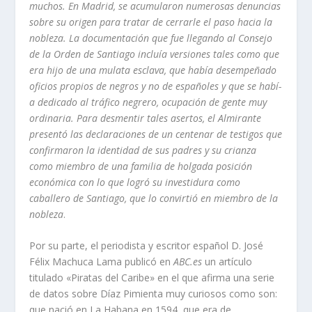
muchos. En Madrid, se acumularon numerosas denuncias
sobre su origen para tratar de cerrarle el paso hacia la
nobleza. La documentación que fue llegando al Consejo
de la Orden de Santiago incluí­a versiones tales como que
era hijo de una mulata esclava, que habí­a desempeñado
oficios propios de negros y no de españoles y que se habí­
a dedicado al tráfico negrero, ocupación de gente muy
ordinaria. Para desmentir tales asertos, el Almirante
presentó las declaraciones de un centenar de testigos que
confirmaron la identidad de sus padres y su crianza
como miembro de una familia de holgada posición
económica con lo que logró su investidura como
caballero de Santiago, que lo convirtió en miembro de la
nobleza
.
Por su parte, el periodista y escritor español D. José
Félix Machuca Lama publicó en
ABC.es
un artí­culo
titulado «Piratas del Caribe» en el que afirma una serie
de datos sobre Dí­az Pimienta muy curiosos como son:
que nació en La Habana en 1594, que era de