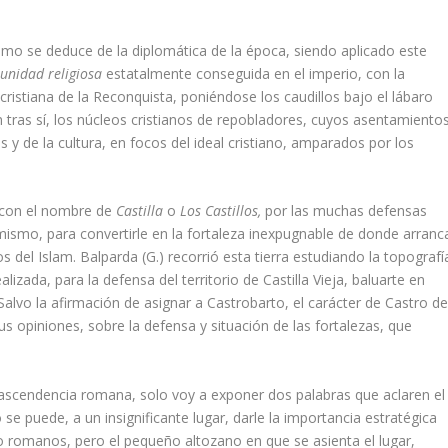
omo se deduce de la diplomática de la época, siendo aplicado este
unidad religiosa
estatalmente conseguida en el imperio, con la
ristiana de la Reconquista, poniéndose los caudillos bajo el lábaro
 tras sí, los núcleos cristianos de repobladores, cuyos asentamiento
s y de la cultura, en focos del ideal cristiano, amparados por los
ó con el nombre de
Castilla
o
Los Castillos,
por las muchas defensas
 mismo, para convertirle en la fortaleza inexpugnable de donde arranc
jos del Islam. Balparda (G.) recorrió esta tierra estudiando la topografí
izada, para la defensa del territorio de Castilla Vieja, baluarte en
 Salvo la afirmación de asignar a Castrobarto, el carácter de Castro d
us opiniones, sobre la defensa y situación de las fortalezas, que
ascendencia romana, solo voy a exponer dos palabras que aclaren el
o se puede, a un insignificante lugar, darle la importancia estratégica
 o romanos, pero el pequeño altozano en que se asienta el lugar,