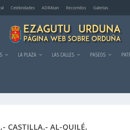
al
Celebridades
ADRAtan
Recorridos
Galerí­as
AS
LA PLAZA
LAS CALLES
PASEOS
PAT
- CASTILLA.- AL-QUILÉ.