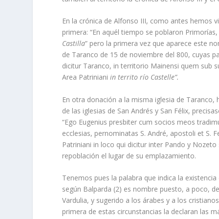
En la crónica de Alfonso III, como antes hemos v
primera: “En aquél tiempo se poblaron Primorías,
Castilla
” pero la primera vez que aparece este nom
de Taranco de 15 de noviembre del 800, cuyas pal
dicitur Taranco, in territorio Mainensi quem sub 
Area Patriniani
in territo río Castelle”.
En otra donación a la misma iglesia de Taranco, 
de las iglesias de San Andrés y San Félix, precisa
“Ego Eugenius presbiter cum socios meos tradim
ecclesias, pernominatas S. André, apostoli et S. Fe
Patriniani in loco qui dicitur inter Pando y Nozeto 
repoblación el lugar de su emplazamiento.
Tenemos pues la palabra que indica la existencia 
según Balparda (2) es nombre puesto, a poco, de l
Vardulia, y sugerido a los árabes y a los cristiano
primera de estas circunstancias la declaran las m