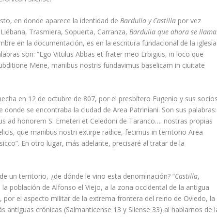
isto, en donde aparece la identidad de
Bardulia y Castilla
por vez
 Liébana, Trasmiera, Sopuerta, Carranza,
Bardulia que ahora se llama
bre en la documentación, es en la escritura fundacional de la iglesia
abras son: “Ego Vitulus Abbas et frater meo Erbigius, in loco que
subditione Mene, manibus nostris fundavimus baselicam in ciuitate
hecha en 12 de octubre de 807, por el presbítero Eugenio y sus socios
se donde se encontraba la ciudad de Area Patriniani. Son sus palabras:
us ad honorem S. Emeteri et Celedoni de Taranco…. nostras propias
licis, que manibus nostri extirpe radice, fecimus in territorio Area
sicco”. En otro lugar, más adelante, precisaré al tratar de la
de un territorio, ¿de dónde le vino esta denominación? “
Castilla
,
a población de Alfonso el Viejo, a la zona occidental de la antigua
s, por el aspecto militar de la extrema frontera del reino de Oviedo, la
ás antiguas crónicas (Salmanticense 13 y Silense 33) al hablarnos de l