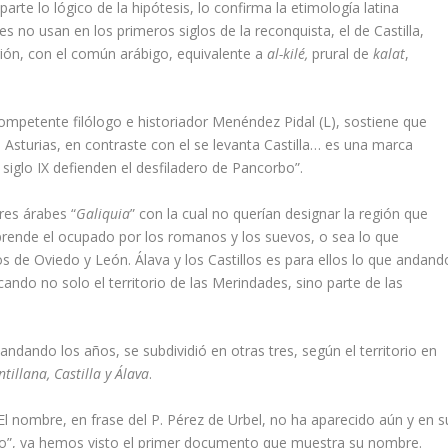
parte lo lógico de la hipótesis, lo confirma la etimología latina
bes no usan en los primeros siglos de la reconquista, el de Castilla,
ón, con el común arábigo, equivalente a
al-kilé,
prural de
kalat
,
ompetente filólogo e historiador Menéndez Pidal (L), sostiene que
 Asturias, en contraste con el se levanta Castilla… es una marca
l siglo IX defienden el desfiladero de Pancorbo”.
res árabes “
Galiquia
” con la cual no querían designar la región que
ende el ocupado por los romanos y los suevos, o sea lo que
os de Oviedo y León. Álava y los Castillos es para ellos lo que andand
ando no solo el territorio de las Merindades, sino parte de las
andando los años, se subdividió en otras tres, según el territorio en
tillana, Castilla y Álava
.
 “El nombre, en frase del P. Pérez de Urbel, no ha aparecido aún y en s
vido”, ya hemos visto el primer documento que muestra su nombre.