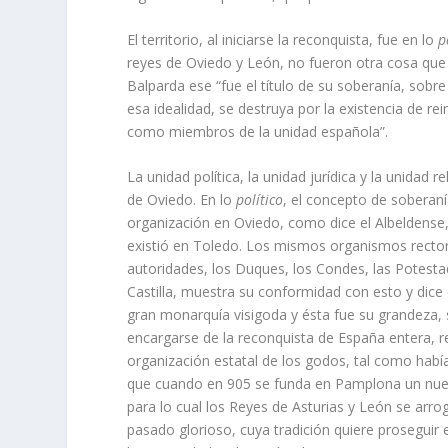
El territorio, al iniciarse la reconquista, fue en lo
po
reyes de Oviedo y León, no fueron otra cosa qu
Balparda ese “fue el título de su soberanía, sobre
esa idealidad, se destruya por la existencia de r
como miembros de la unidad española”.
La unidad política, la unidad jurídica y la unidad 
de Oviedo. En lo
político
, el concepto de soberaní
organización en Oviedo, como dice el Albeldense,
existió en Toledo. Los mismos organismos rectore
autoridades, los Duques, los Condes, las Potesta
Castilla, muestra su conformidad con esto y dice 
gran monarquía visigoda y ésta fue su grandeza, s
encargarse de la reconquista de España entera, re
organización estatal de los godos, tal como habí
que cuando en 905 se funda en Pamplona un nuevo 
para lo cual los Reyes de Asturias y León se arrog
pasado glorioso, cuya tradición quiere proseguir e