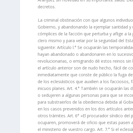
decretos.
La criminal obstinación con que algunos individu
Gobierno, y abandonando la ejemplar santidad y 
cómplices de la facción que perturba y aflige a la
clero mismo y para velar por la seguridad del Est
siguiente: Artículo l.° Se ocuparán las temporalida
hayan abandonado o abandonaren en lo sucesivo su
revolucionarias, o emigrando dé estos reinos sin 
el artículo anterior son de nudo hecho, fácil de 
inmediatamente que conste de público la fuga del
de los eclesiásticos que auxilien a los facciosos,
inicuos planes. Art. 4.° También se ocuparán las d
o sedujeren a algunas personas para que se inco
para substraerlos de la obediencia debida al Gobi
en los casos prevenidos en los dos artículos ant
otros trámites. Art. 6° «El procurador síndico del
ocuparen, promoverá de oficio que estas pasen a
el ministerio de vuestro cargo. Art. 7.° Si el ecl