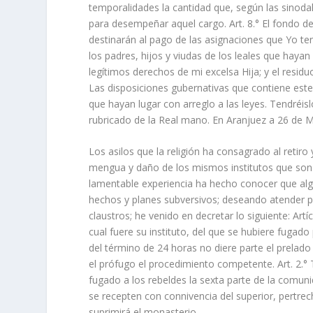
temporalidades la cantidad que, según las sinoda
para desempeñar aquel cargo. Art. 8.° El fondo de
destinarán al pago de las asignaciones que Yo te
los padres, hijos y viudas de los leales que haya
legítimos derechos de mi excelsa Hija; y el residuo,
Las disposiciones gubernativas que contiene este 
que hayan lugar con arreglo a las leyes. Tendréis
rubricado de la Real mano. En Aranjuez a 26 de M
Los asilos que la religión ha consagrado al retiro 
mengua y daño de los mismos institutos que son
lamentable experiencia ha hecho conocer que al
hechos y planes subversivos; deseando atender pr
claustros; he venido en decretar lo siguiente: Ar
cual fuere su instituto, del que se hubiere fugado
del término de 24 horas no diere parte el prelad
el prófugo el procedimiento competente. Art. 2.°
fugado a los rebeldes la sexta parte de la comun
se recepten con connivencia del superior, pertrec
suprimirá el monasterio