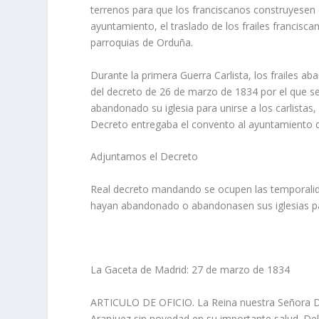
terrenos para que los franciscanos construyesen e
ayuntamiento, el traslado de los frailes francisca
parroquias de Orduña.
Durante la primera Guerra Carlista, los frailes ab
del decreto de 26 de marzo de 1834 por el que s
abandonado su iglesia para unirse a los carlistas,
Decreto entregaba el convento al ayuntamiento de
Adjuntamos el Decreto
Real decreto mandando se ocupen las temporalidad
hayan abandonado o abandonasen sus iglesias para
La Gaceta de Madrid: 27 de marzo de 1834
ARTICULO DE OFICIO. La Reina nuestra Señora Doña
Aranjuez sin novedad en su importante salud. Del 