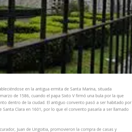
bleciéndose en la antigua ermita de Santa Marina, situada
 marzo de 1586, cuando el papa Sixto V firmó una bula por la que
vento dentro de la ciudad. El antiguo convento pasó a ser habitado por
de Santa Clara en 1601, por lo que el convento pasaría a ser llamado
ocurador, Juan de Urigoitia, promovieron la compra de casas y