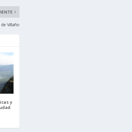
UIENTE
 de Villaño
icas y
iudad