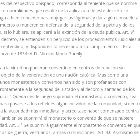
les del respectivo obispado, corresponda al teniente que se nombre
 temporalidades que resulte de la aplicación de este decreto se
nga a bien conceder para enjugar las lágrimas y dar algún consuelo a
n muerto o murieren en defensa de la seguridad de la patria y de los
 si lo hubiere, se aplicará a la extinción de la deuda pública. Art. 9°
decreto, se entienden sin perjuicio de los procedimientos judiciales 
lo entendido, y dispondréis lo necesario a su cumplimiento. = Está
arzo de 1834=A D. Nicolás María Gareily.
y a la virtud no pudieran convertirse en centros de rebelión sin
 objeto de la veneración de una nación católica. Mas como una
gunos monasterios y convenios han sido y son profanados con
ontamente a la seguridad del Estado y al decoro y santidad de los
tículo l.° Queda desde luego suprimido el monasterio o convento, sea
 para pasarse a los rebeldes algún individuo de la comunidad, si dentr
o a la autoridad más inmediata, y acreditase haber comenzado contra
 También se suprimirá el monasterio o convento de que se hubiere
idad. Art. 3.° Se suprimirá igualmente el monasterio o convento en qu
hos de guerra, vestuarios, armas o municiones. .Art. 4.0 Asimismo se