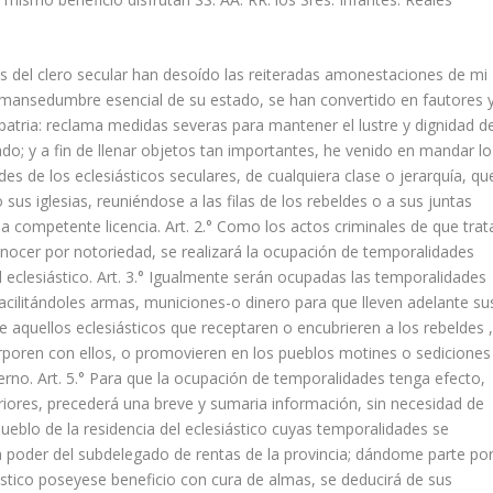
os del clero secular han desoído las reiteradas amonestaciones de mi
mansedumbre esencial de su estado, se han convertido en fautores 
 patria: reclama medidas severas para mantener el lustre y dignidad de
ado; y a fin de llenar objetos tan importantes, he venido en mandar lo
des de los eclesiásticos seculares, de cualquiera clase o jerarquía, qu
s iglesias, reuniéndose a las filas de los rebeldes o a sus juntas
la competente licencia. Art. 2.° Como los actos criminales de que trat
conocer por notoriedad, se realizará la ocupación de temporalidades
 eclesiástico. Art. 3.° Igualmente serán ocupadas las temporalidades
 facilitándoles armas, municiones-o dinero para que lleven adelante su
e aquellos eclesiásticos que receptaren o encubrieren a los rebeldes 
rporen con ellos, o promovieren en los pueblos motines o sediciones
erno. Art. 5.° Para que la ocupación de temporalidades tenga efecto,
eriores, precederá una breve y sumaria información, sin necesidad de
 pueblo de la residencia del eclesiástico cuyas temporalidades se
 poder del subdelegado de rentas de la provincia; dándome parte po
esiástico poseyese beneficio con cura de almas, se deducirá de sus