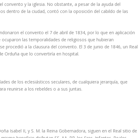
l convento y la iglesia. No obstante, a pesar de la ayuda del
nos dentro de la ciudad, contó con la oposición del cabildo de las
andonaron el convento el 7 de abril de 1834, por lo que en aplicación
e ocuparon las temporalidades de religiosos que hubieran
 se procedió a la clausura del convento. El 3 de junio de 1846, un Real
 Orduña que lo convertiría en hospital.
es de los eclesiásticos seculares, de cualquiera jerarquía, que
 reunirse a los rebeldes o a sus juntas.
 Isabel II, y S. M. la Reina Gobernadora, siguen en el Real sitio de
mismo beneficio disfrutan SS. AA. RR. los Sres. Infantes. Reales