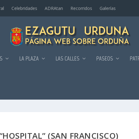
al
Celebridades
ADRAtan
Recorridos
Galerí­as
AS
LA PLAZA
LAS CALLES
PASEOS
PAT
“HOSPITAL” (SAN FRANCISCO)