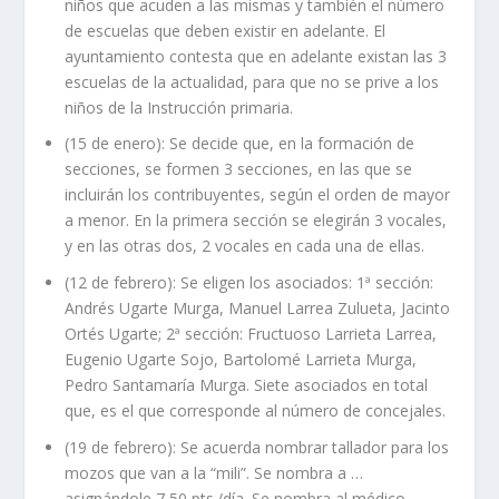
niños que acuden a las mismas y también el número
de escuelas que deben existir en adelante. El
ayuntamiento contesta que en adelante existan las 3
escuelas de la actualidad, para que no se prive a los
niños de la Instrucción primaria.
(15 de enero): Se decide que, en la formación de
secciones, se formen 3 secciones, en las que se
incluirán los contribuyentes, según el orden de mayor
a menor. En la primera sección se elegirán 3 vocales,
y en las otras dos, 2 vocales en cada una de ellas.
(12 de febrero): Se eligen los asociados: 1ª sección:
Andrés Ugarte Murga, Manuel Larrea Zulueta, Jacinto
Ortés Ugarte; 2ª sección: Fructuoso Larrieta Larrea,
Eugenio Ugarte Sojo, Bartolomé Larrieta Murga,
Pedro Santamaría Murga. Siete asociados en total
que, es el que corresponde al número de concejales.
(19 de febrero): Se acuerda nombrar tallador para los
mozos que van a la “mili”. Se nombra a …
asignándole 7,50 pts./día. Se nombra al médico