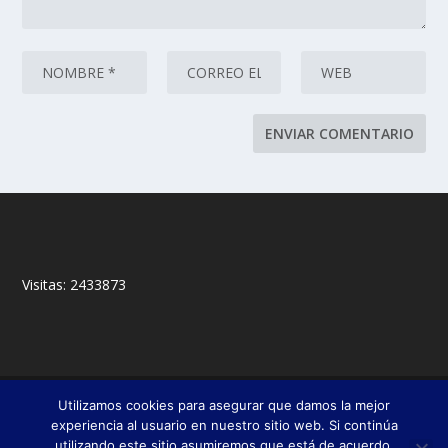
Visitas:
2433873
© 2018,
&
Francisco Javier Fernández Chento
Mitxel
Utilizamos cookies para asegurar que damos la mejor
|
Olabuénaga
Zona privada
experiencia al usuario en nuestro sitio web. Si continúa
utilizando este sitio asumiremos que está de acuerdo.
Esta web es una iniciativa privada de sus autores y no está relacionada con