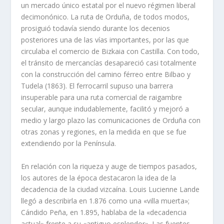
un mercado único estatal por el nuevo régimen liberal
decimonónico. La ruta de Orduña, de todos modos,
prosiguió todavía siendo durante los decenios
posteriores una de las vías importantes, por las que
circulaba el comercio de Bizkaia con Castilla. Con todo,
el tránsito de mercancías desapareció casi totalmente
con la construcción del camino férreo entre Bilbao y
Tudela (1863). El ferrocarril supuso una barrera
insuperable para una ruta comercial de raigambre
secular, aunque indudablemente, facilitó y mejoró a
medio y largo plazo las comunicaciones de Orduña con
otras zonas y regiones, en la medida en que se fue
extendiendo por la Península.
En relación con la riqueza y auge de tiempos pasados,
los autores de la época destacaron la idea de la
decadencia de la ciudad vizcaína. Louis Lucienne Lande
llegó a describirla en 1.876 como una «villa muerta»;
Cándido Peña, en 1.895, hablaba de la «decadencia
actual» frente a su «antiguo esplendor». Las fuentes