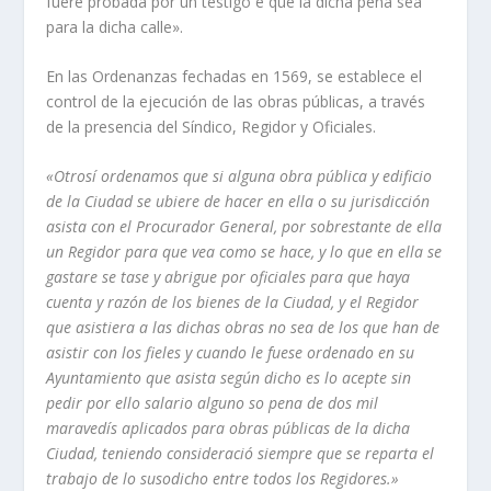
fuere probada por un testigo e que la dicha pena sea
para la dicha calle».
En las Ordenanzas fechadas en 1569, se establece el
control de la ejecución de las obras públicas, a través
de la presencia del Sí­ndico, Regidor y Oficiales.
«Otrosí­ ordenamos que si alguna obra pública y edificio
de la Ciudad se
ubiere de hacer en ella o su jurisdicción
asista con el Procurador General, por
sobrestante de ella
un Regidor para que vea como se hace, y lo que en ella se
gastare se tase y abrigue por oficiales para que haya
cuenta y razón de los
bienes de la Ciudad, y el Regidor
que asistiera a las dichas obras no sea de
los que han de
asistir con los fieles y cuando le fuese ordenado en su
Ayun­
tamiento que asista según dicho es lo acepte sin
pedir por ello salario alguno
so pena de dos mil
maravedí­s aplicados para obras públicas de la dicha
Ciudad,
teniendo consideració siempre que se reparta el
trabajo de lo susodicho entre
todos los Regidores.»