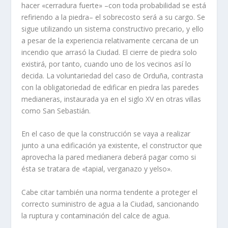
hacer «cerradura fuerte» –con toda probabilidad se está
refiriendo a la piedra– el sobrecosto será a su cargo. Se
sigue utilizando un sistema constructivo precario, y ello
a pesar de la experiencia relativamente cercana de un
incendio que arrasó la Ciudad. El cierre de piedra solo
existirá, por tanto, cuando uno de los vecinos así­ lo
decida. La voluntariedad del caso de Orduña, contrasta
con la obligatoriedad de edificar en piedra las paredes
medianeras, instaurada ya en el siglo XV en otras villas
como San Sebas­tián.
En el caso de que la construcción se vaya a realizar
junto a una edifi­cación ya existente, el constructor que
aprovecha la pared medianera de­berá pagar como si
ésta se tratara de «tapial, verganazo y yelso».
Cabe citar también una norma tendente a proteger el
correcto suminis­tro de agua a la Ciudad, sancionando
la ruptura y contaminación del calce de agua.