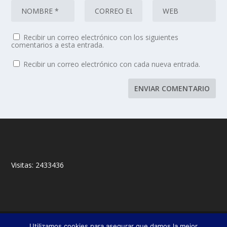
Recibir un correo electrónico con los siguientes
comentarios a esta entrada.
Recibir un correo electrónico con cada nueva entrada.
Visitas:
2433436
© 2018,
&
Francisco Javier Fernández Chento
Mitxel
Utilizamos cookies para asegurar que damos la mejor