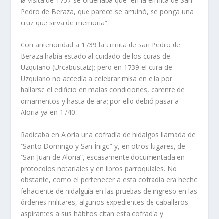
la visita de 1757 se ordenaba que “en la ermita de San
Pedro de Beraza, que parece se arruinó, se ponga una
cruz que sirva de memoria”.
Con anterioridad a 1739 la ermita de san Pedro de
Beraza había estado al cuidado de los curas de
Uzquiano (Urcabustaiz); pero en 1739 el cura de
Uzquiano no accedía a celebrar misa en ella por
hallarse el edificio en malas condiciones, carente de
ornamentos y hasta de ara; por ello debió pasar a
Aloria ya en 1740.
Radicaba en Aloria una
cofradía de hidalgos
llamada de
“Santo Domingo y San Íñigo” y, en otros lugares, de
“San Juan de Aloria”, escasamente documentada en
protocolos notariales y en libros parroquiales. No
obstante, como el pertenecer a esta cofradía era hecho
fehaciente de hidalguía en las pruebas de ingreso en las
órdenes militares, algunos expedientes de caballeros
aspirantes a sus hábitos citan esta cofradía y