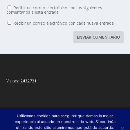
Recibir un correo electrónico con los siguientes
comentarios a esta entrada.
Recibir un correo electrónico con cada nueva entrada.
Visitas:
2432731
© 2018,
&
Francisco Javier Fernández Chento
Mitxel
Utilizamos cookies para asegurar que damos la mejor
|
Olabuénaga
Zona privada
experiencia al usuario en nuestro sitio web. Si continúa
utilizando este sitio asumiremos que está de acuerdo.
Esta web es una iniciativa privada de sus autores y no está relacionada con