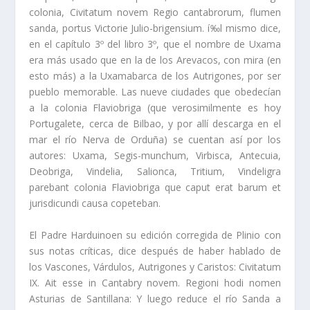
colonia, Civitatum novem Regio cantabrorum, flumen
sanda, portus Victorie Julio-brigensium. í‰l mismo dice,
en el capí­tulo 3º del libro 3º, que el nombre de Uxama
era más usado que en la de los Arevacos, con mira (en
esto más) a la Uxamabarca de los Autrigones, por ser
pueblo memorable. Las nueve ciudades que obedecí­an
a la colonia Flaviobriga (que verosimilmente es hoy
Portugalete, cerca de Bilbao, y por allí­ descarga en el
mar el rí­o Nerva de Orduña) se cuentan así­ por los
autores: Uxama, Segis-munchum, Virbisca, Antecuia,
Deobriga, Vindelia, Salionca, Tritium, Vindeligra
parebant colonia Flaviobriga que caput erat barum et
jurisdicundi causa copeteban.
El Padre Harduinoen su edición corregida de Plinio con
sus notas crí­ticas, dice después de haber hablado de
los Vascones, Várdulos, Autrigones y Caristos: Civitatum
IX. Ait esse in Cantabry novem. Regioni hodi nomen
Asturias de Santillana: Y luego reduce el rí­o Sanda a