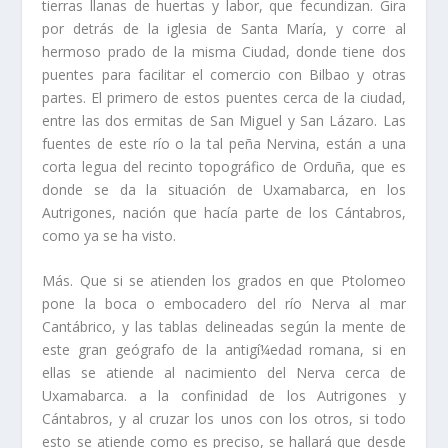
tierras llanas de huertas y labor, que fecundizan. Gira
por detrás de la iglesia de Santa Marí­a, y corre al
hermoso prado de la misma Ciudad, donde tiene dos
puentes para facilitar el comercio con Bilbao y otras
partes. El primero de estos puentes cerca de la ciudad,
entre las dos ermitas de San Miguel y San Lázaro. Las
fuentes de este rí­o o la tal peña Nervina, están a una
corta legua del recinto topográfico de Orduña, que es
donde se da la situa­ción de Uxamabarca, en los
Autrigones, nación que hací­a parte de los Cántabros,
como ya se ha visto.
Más. Que si se atienden los grados en que Ptolomeo
pone la boca o embocade­ro del rí­o Nerva al mar
Cantábrico, y las tablas delineadas según la mente de
este gran geógrafo de la antigí¼edad romana, si en
ellas se atiende al nacimiento del Nerva cerca de
Uxamabarca. a la confinidad de los Autrigones y
Cántabros, y al cruzar los unos con los otros, si todo
esto se atiende como es preciso, se hallará que desde