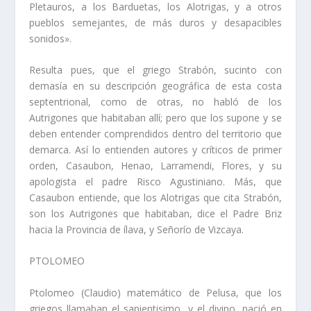
Pletauros, a los Barduetas, los Alotrigas, y a otros
pueblos semejantes, de más duros y desapacibles
sonidos».
Resulta pues, que el griego Strabón, sucinto con
demasí­a en su descripción geo­gráfica de esta costa
septentrional, como de otras, no habló de los
Autrigones que habitaban allí­; pero que los supone y se
deben entender comprendidos dentro del territorio que
demarca. Así­ lo entienden autores y crí­ticos de primer
orden, Casaubon, Henao, Larramendi, Flores, y su
apologista el padre Risco Agustiniano. Más, que
Casaubon entiende, que los Alotrigas que cita Strabón,
son los Autrigones que habita­ban, dice el Padre Briz
hacia la Provincia de ílava, y Señorí­o de Vizcaya.
PTOLOMEO
Ptolomeo (Claudio) matemático de Pelusa, que los
griegos llamaban el sapienti­simo, y el divino, nació en