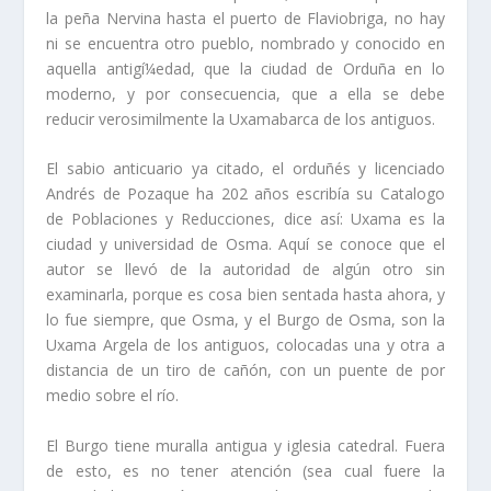
la peña Nervina hasta el puerto de Flaviobriga, no hay
ni se encuentra otro pueblo, nombra­do y conocido en
aquella antigí¼edad, que la ciudad de Orduña en lo
moderno, y por consecuencia, que a ella se debe
reducir verosimilmente la Uxamabarca de los anti­guos.
El sabio anticuario ya citado, el orduñés y licenciado
Andrés de Pozaque ha 202 años escribí­a su Catalogo
de Poblaciones y Reducciones, dice así­: Uxama es la
ciu­dad y universidad de Osma. Aquí­ se conoce que el
autor se llevó de la autoridad de algún otro sin
examinarla, porque es cosa bien sentada hasta ahora, y
lo fue siempre, que Osma, y el Burgo de Osma, son la
Uxama Argela de los antiguos, colocadas una y otra a
distancia de un tiro de cañón, con un puente de por
medio sobre el rí­o.
El Burgo tiene muralla antigua y iglesia catedral. Fuera
de esto, es no tener aten­ción (sea cual fuere la