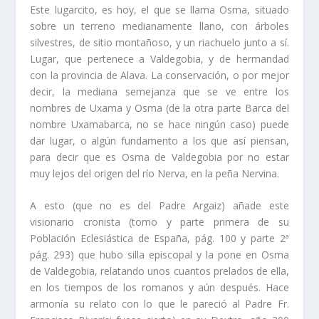
Este lugarcito, es hoy, el que se llama Osma, situado
sobre un terreno media­namente llano, con árboles
silvestres, de sitio montañoso, y un riachuelo junto a sí­.
Lugar, que pertenece a Valdegobia, y de hermandad
con la provincia de Alava. La con­servación, o por mejor
decir, la mediana semejanza que se ve entre los
nombres de Uxama y Osma (de la otra parte Barca del
nombre Uxamabarca, no se hace ningún caso) puede
dar lugar, o algún fundamento a los que así­ piensan,
para decir que es Osma de Valdegobia por no estar
muy lejos del origen del rí­o Nerva, en la peña Nervina.
A esto (que no es del Padre Argaiz) añade este
visionario cronista (tomo y parte primera de su
Población Eclesiástica de España, pág. 100 y parte 2ª
pág. 293) que hubo silla episcopal y la pone en Osma
de Valdegobia, relatando unos cuantos prela­dos de ella,
en los tiempos de los romanos y aún después. Hace
armoní­a su relato con lo que le pareció al Padre Fr.