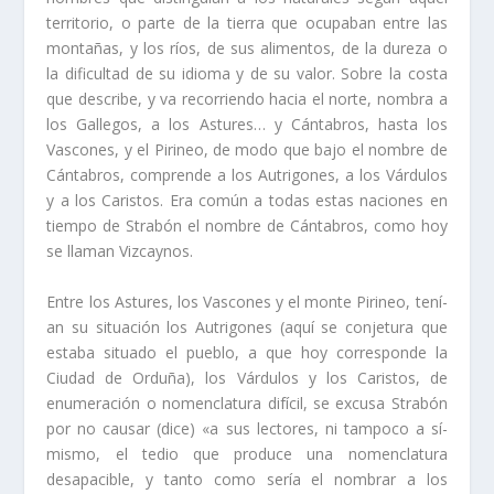
territorio, o parte de la tierra que ocupaban entre las
montañas, y los rí­os, de sus ali­mentos, de la dureza o
la dificultad de su idioma y de su valor. Sobre la costa
que des­cribe, y va recorriendo hacia el norte, nombra a
los Gallegos, a los Astures… y Cántabros, hasta los
Vascones, y el Pirineo, de modo que bajo el nombre de
Cántabros, comprende a los Autrigones, a los Várdulos
y a los Caristos. Era común a todas estas naciones en
tiempo de Strabón el nombre de Cántabros, como hoy
se lla­man Vizcaynos.
Entre los Astures, los Vascones y el monte Pirineo, tení­
an su situación los Autrigones (aquí­ se conjetura que
estaba situado el pueblo, a que hoy corresponde la
Ciudad de Orduña), los Várdulos y los Caristos, de
enumeración o nomenclatura difí­­cil, se excusa Strabón
por no causar (dice) «a sus lectores, ni tampoco a sí­
mismo, el tedio que produce una nomenclatura
desapacible, y tanto como serí­a el nombrar a los