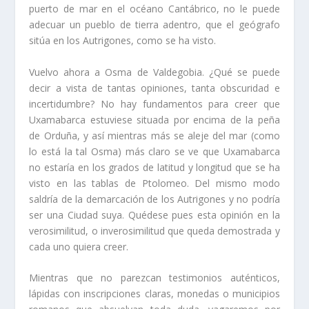
puerto de mar en el océano Cantábrico, no le puede
adecuar un pueblo de tierra adentro, que el geógrafo
sitúa en los Autrigones, como se ha visto.
Vuelvo ahora a Osma de Valdegobia. ¿Qué se puede
decir a vista de tantas opi­niones, tanta obscuridad e
incertidumbre? No hay fundamentos para creer que
Uxamabarca estuviese situada por encima de la peña
de Orduña, y así­ mientras más se aleje del mar (como
lo está la tal Osma) más claro se ve que Uxamabarca
no estarí­a en los grados de latitud y longitud que se ha
visto en las tablas de Ptolomeo. Del mismo modo
saldrí­a de la demarcación de los Autrigones y no podrí­a
ser una Ciudad suya. Quédese pues esta opinión en la
verosimilitud, o inverosimilitud que queda demostra­da y
cada uno quiera creer.
Mientras que no parezcan testimonios auténticos,
lápidas con inscripciones cla­ras, monedas o municipios