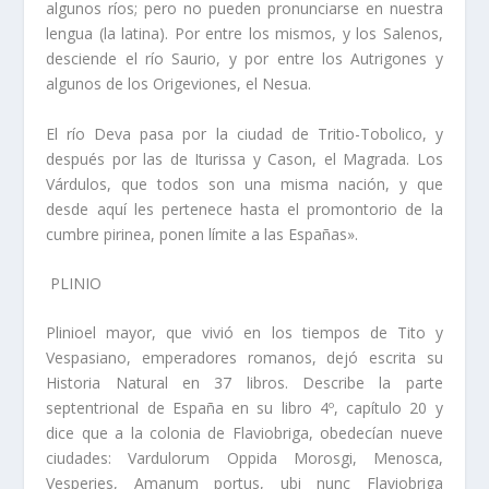
algunos rí­os; pero no pueden pronun­ciarse en nuestra
lengua (la latina). Por entre los mismos, y los Salenos,
desciende el rí­o Saurio, y por entre los Autrigones y
algunos de los Origeviones, el Nesua.
El rí­o Deva pasa por la ciudad de Tritio-Tobolico, y
después por las de Iturissa y Cason, el Magrada. Los
Várdulos, que todos son una misma nación, y que
desde aquí­ les pertenece hasta el promontorio de la
cumbre pirinea, ponen lí­mite a las Españas».
PLINIO
Plinioel mayor, que vivió en los tiempos de Tito y
Vespasiano, emperadores romanos, dejó escrita su
Historia Natural en 37 libros. Describe la parte
septentrional de España en su libro 4º, capí­tulo 20 y
dice que a la colonia de Flaviobriga, obedecí­an nueve
ciudades: Vardulorum Oppida Morosgi, Menosca,
Vesperies, Amanum portus, ubi nunc Flaviobriga