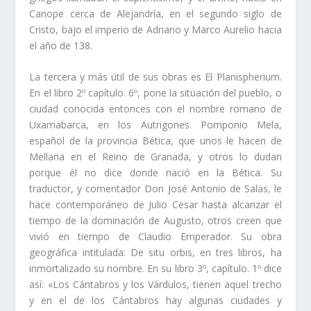
Canope cerca de Alejandrí­a, en el segundo siglo de
Cristo, bajo el imperio de Adriano y Marco Aurelio hacia
el año de 138.
La tercera y más útil de sus obras es El Planispherium.
En el libro 2º capí­tulo. 6º, pone la situación del pueblo, o
ciudad conocida entonces con el nombre romano de
Uxamabarca, en los Autrigones. Pomponio Mela,
español de la provincia Bética, que unos le hacen de
Mellaria en el Reino de Granada, y otros lo dudan
porque él no dice donde nació en la Bética. Su
traductor, y comentador Don José Antonio de Salas, le
hace contemporáneo de Julio Cesar hasta alcanzar el
tiempo de la domina­ción de Augusto, otros creen que
vivió en tiempo de Claudio Emperador. Su obra
geográfica intitulada: De situ orbis, en tres libros, ha
inmortalizado su nombre. En su libro 3º, capí­tulo. 1º dice
así­: «Los Cántabros y los Várdulos, tienen aquel trecho
y en el de los Cántabros hay algunas ciudades y