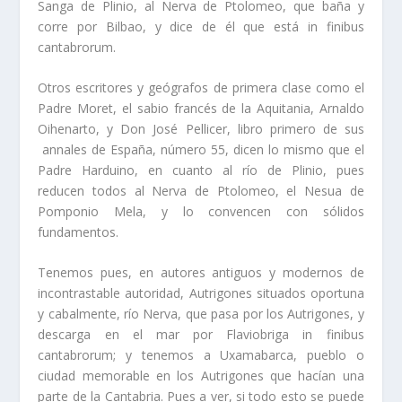
Sanga de Plinio, al Nerva de Ptolomeo, que baña y
corre por Bilbao, y dice de él que está in finibus
cantabrorum.
Otros escritores y geógrafos de primera clase como el
Padre Moret, el sabio francés de la Aquitania, Arnaldo
Oihenarto, y Don José Pellicer, libro primero de sus
annales de España, número 55, dicen lo mismo que el
Padre Harduino, en cuanto al rí­o de Plinio, pues
reducen todos al Nerva de Ptolomeo, el Nesua de
Pomponio Mela, y lo convencen con sólidos
fundamentos.
Tenemos pues, en autores antiguos y modernos de
incontrastable autoridad, Autrigones situados oportuna
y cabalmente, rí­o Nerva, que pasa por los Autrigones, y
descarga en el mar por Flaviobriga in finibus
cantabrorum; y tenemos a Uxamabarca, pueblo o
ciudad memorable en los Autrigones que hací­an una
parte de la Cantabria. Pues a ver, si todo esto se puede