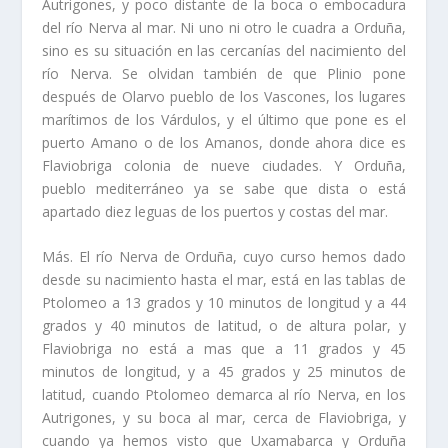
Autrigones, y poco distante de la boca o embocadura
del rí­o Nerva al mar. Ni uno ni otro le cuadra a Orduña,
sino es su situación en las cercaní­as del nacimiento del
rí­o Nerva. Se olvidan también de que Plinio pone
después de Olarvo pueblo de los Vascones, los lugares
marí­timos de los Várdulos, y el último que pone es el
puerto Amano o de los Amanos, donde ahora dice es
Flaviobriga colonia de nueve ciudades. Y Orduña,
pueblo mediterráneo ya se sabe que dista o está
apartado diez leguas de los puertos y costas del mar.
Más. El rí­o Nerva de Orduña, cuyo curso hemos dado
desde su nacimiento hasta el mar, está en las tablas de
Ptolomeo a 13 grados y 10 minutos de longitud y a 44
grados y 40 minutos de latitud, o de altura polar, y
Flaviobriga no está a mas que a 11 grados y 45
minutos de longitud, y a 45 grados y 25 minutos de
latitud, cuando Ptolomeo demarca al rí­o Nerva, en los
Autrigones, y su boca al mar, cerca de Flaviobriga, y
cuando ya hemos visto que Uxamabarca y Orduña