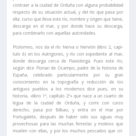
contraer a la ciudad de Orduña con alguna probabili­dad
respecto de su situación actual, y del rí­o que pasa por
ella: curso que lleva este rí­o, nombre y origen que tiene,
descarga en el mar, y por donde hace su descarga,
para combinarlo con aquellas autoridades.
Ptolomeo, nos da el rí­o Nerva o Nervión (libro 2, capí­
tulo 6) en los Autrigones, y rí­o con expediente al mar,
donde descarga cerca de Flaviobriga. Pues este rí­o,
según dice Florian de Ocampo, padre de la historia de
España, celebrado particularmente por su gran
conocimiento en la topografí­a y reducción de los
antiguos pueblos a los modernos dice pues, en su
historia, «libro 1º, capí­tulo 2º» que nace a un cuarto de
legua de la ciudad de Orduña, y corre con curso
derecho, pasa por Bilbao, y entra en el mar por
Portugalete, después de haber sido sus aguas muy
provechosas para las muchas ferrerí­as y molinos que
muelen con ellas, y por los muchos pescados que crí­