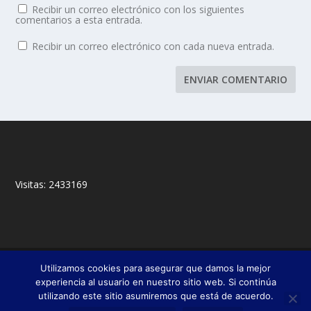
Recibir un correo electrónico con los siguientes
comentarios a esta entrada.
Recibir un correo electrónico con cada nueva entrada.
Visitas:
2433169
© 2018,
&
Francisco Javier Fernández Chento
Mitxel
Utilizamos cookies para asegurar que damos la mejor
|
Olabuénaga
Zona privada
experiencia al usuario en nuestro sitio web. Si continúa
utilizando este sitio asumiremos que está de acuerdo.
Esta web es una iniciativa privada de sus autores y no está relacionada con