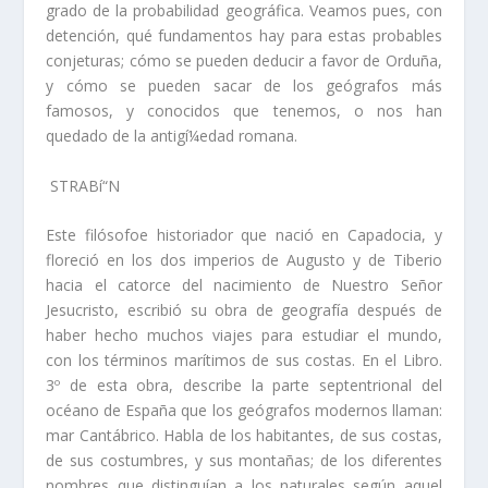
grado de la probabilidad geográ­fica. Veamos pues, con
detención, qué fundamentos hay para estas probables
conjetu­ras; cómo se pueden deducir a favor de Orduña,
y cómo se pueden sacar de los geó­grafos más
famosos, y conocidos que tenemos, o nos han
quedado de la antigí¼edad romana.
STRABí“N
Este filósofoe historiador que nació en Capadocia, y
floreció en los dos impe­rios de Augusto y de Tiberio
hacia el catorce del nacimiento de Nuestro Señor
Jesucristo, escribió su obra de geografí­a después de
haber hecho muchos viajes para estudiar el mundo,
con los términos marí­timos de sus costas. En el Libro.
3º de esta obra, describe la parte septentrional del
océano de España que los geógrafos modernos llaman:
mar Cantábrico. Habla de los habitantes, de sus costas,
de sus costumbres, y sus montañas; de los diferentes
nombres que distinguí­an a los naturales según aquel