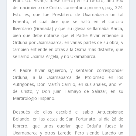
Francisco Bivar(si fuese cierto) en su Dextro, año 300
del nacimiento de Cristo, comentario primero, pág. 324.
Esto es, que fue Presbí­tero de Uxamabarca un tal
Emerito, el cual dice que se halló en el concilio
Iliveritano (Granada) y que su iglesia se llamaba Barca,
bien que debe notarse que el Padre Bivar entiende a
Orduña por Uxamabarca, en varias partes de su obra, y
también entiende en otras a la Osma más distante, que
se llamó Uxama Argela, y no Uxamabarca.
Al Padre Bivar siguieron, y sentaron corresponder
Orduña, a la Uxamabarca de Ptolomeo en los
Autrigones, Don Martí­n Carrillo, en sus anales, año 91
de Cristo; y Don Juan Tamayo de Salazar, en su
Martirologio Hispano.
Después de ellos escribió el sabio Antuerpiense
Bolando, en las actas de San Fortunato, al dí­a 26 de
febrero, que unos querí­an que Orduña fuese la
Uxamabarca y otros Laredo. Pero siendo Laredo un