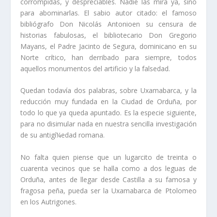
corrompidas, y desprecia­bles. Nadie las mira ya, sino
para abominarlas. El sabio autor citado: el famoso
biblió­grafo Don Nicolás Antonioen su censura de
historias fabulosas, el bibliotecario Don Gregorio
Mayans, el Padre Jacinto de Segura, dominicano en su
Norte crí­tico, han derribado para siempre, todos
aquellos monumentos del artificio y la falsedad.
Quedan todaví­a dos palabras, sobre Uxamabarca, y la
reducción muy fundada en la Ciudad de Orduña, por
todo lo que ya queda apuntado. Es la especie siguiente,
para no disimular nada en nuestra sencilla investigación
de su antigí¼edad romana.
No falta quien piense que un lugarcito de treinta o
cuarenta vecinos que se halla como a dos leguas de
Orduña, antes de llegar desde Castilla a su famosa y
fragosa peña, pueda ser la Uxamabarca de Ptolomeo
en los Autrigones.