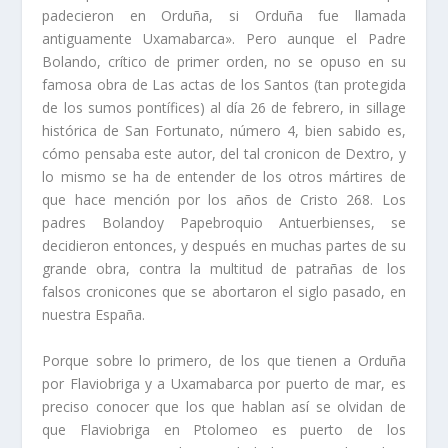
padecieron en Orduña, si Orduña fue lla­mada
antiguamente Uxamabarca». Pero aunque el Padre
Bolando, crí­tico de primer orden, no se opuso en su
famosa obra de Las actas de los Santos (tan protegida
de los sumos pontí­fices) al dí­a 26 de febrero, in sillage
histórica de San Fortunato, número 4, bien sabido es,
cómo pensaba este autor, del tal cronicon de Dextro, y
lo mismo se ha de entender de los otros mártires de
que hace mención por los años de Cristo 268. Los
padres Bolandoy Papebroquio Antuerbienses, se
decidieron entonces, y después en muchas partes de su
grande obra, contra la multitud de patrañas de los
falsos croni­cones que se abortaron el siglo pasado, en
nuestra España.
Porque sobre lo primero, de los que tienen a Orduña
por Flaviobriga y a Uxamabarca por puerto de mar, es
preciso conocer que los que hablan así­ se olvidan de
que Flaviobriga en Ptolomeo es puerto de los