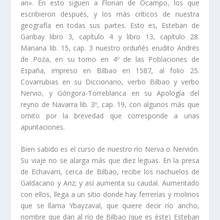
an». En esto siguen a Florian de Ocampo, los que
escribieron después, y los más crí­­ticos de nuestra
geografí­a en todas sus partes. Esto es, Esteban de
Garibay libro 3, capí­tulo 4 y libro 13, capí­tulo 28.
Mariana lib. 15, cap. 3 nuestro orduñés erudito Andrés
de Poza, en su tomo en 4º de las Poblaciones de
España, impreso en Bilbao en 1587, al folio 25.
Covarrubias en su Diccionario, verbo Bilbao y verbo
Nervio, y Góngora-Torreblanca en su Apologí­a del
reyno de Navarra lib. 3º, cap. 19, con algu­nos más que
omito por la brevedad que corresponde a unas
apuntaciones.
Bien sabido es el curso de nuestro rí­o Nerva o Nervión.
Su viaje no se alarga más que diez leguas. En la presa
de Echavarri, cerca de Bilbao, recibe los riachuelos de
Galdacano y Ariz; y así­ aumenta su caudal. Aumentado
con ellos, llega a un sitio donde hay ferrerí­as y molinos
que se llama Ybayzaval, que quiere decir rí­o ancho,
nombre que dan al rí­o de Bilbao (que es éste) Esteban