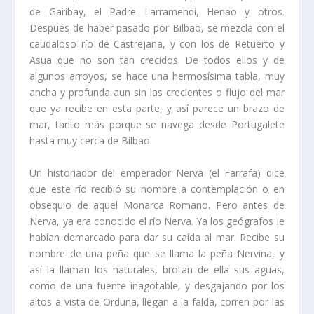
de Garibay, el Padre Larramendi, Henao y otros.
Después de haber pasado por Bilbao, se mezcla con el
caudaloso rí­o de Castrejana, y con los de Retuerto y
Asua que no son tan crecidos. De todos ellos y de
algunos arroyos, se hace una hermosí­sima tabla, muy
ancha y pro­funda aun sin las crecientes o flujo del mar
que ya recibe en esta parte, y así­ parece un brazo de
mar, tanto más porque se navega desde Portugalete
hasta muy cerca de Bilbao.
Un historiador del emperador Nerva (el Farrafa) dice
que este rí­o recibió su nombre a contemplación o en
obsequio de aquel Monarca Romano. Pero antes de
Nerva, ya era conocido el rí­o Nerva. Ya los geógrafos le
habí­an demarcado para dar su caí­da al mar. Recibe su
nombre de una peña que se llama la peña Nervina, y
así­ la lla­man los naturales, brotan de ella sus aguas,
como de una fuente inagotable, y desgajan­do por los
altos a vista de Orduña, llegan a la falda, corren por las