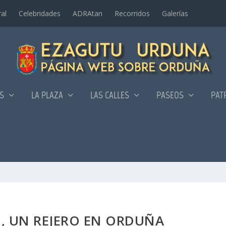
al
Celebridades
ADRAtan
Recorridos
Galerí­as
AS
LA PLAZA
LAS CALLES
PASEOS
PAT
, UN REJERO EN ORDUÑA