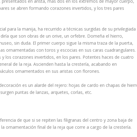
s, presentados en arista, más dos en los extremos de mayor cuerpo,
mpares se abren formando corazones invertidos, y los tres pares
ial para la manija, ha recurrido a técnicas surgidas de su privilegiada
e dirí­a que son obras de un orive, un orfebre. Domeña el hierro,
museo, sin duda. El primer cuerpo sigue la misma traza de la puerta,
sas ornamentadas con toros y escocias en sus caras cuadrangulares.
 y los corazones invertidos, en los pares. Potentes haces de cuatro
eral de la reja. Ascienden hasta la cresterí­a, acabando en
ináculos ornamentados en sus aristas con florones.
La decoración es un alarde del rejero: hojas de cardo en chapas de hierr
surgen puntas de lanzas, arquetes, corlas, etc.
iferencia de que si se repiten las filigranas del centro y zona baja de
 la ornamentación final de la reja que corre a cargo de la cresterí­a.