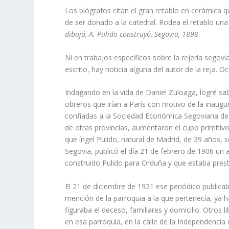
Los biógrafos citan el gran retablo en cerámica qu
de ser donado a la catedral. Rodea el retablo una
dibujó, A. Pulido construyó, Segovia, 1898
.
Ni en trabajos especí­ficos sobre la rejerí­a seg
escrito, hay noticia alguna del autor de la reja.
Indagando en la vida de Daniel Zuloaga, logré sabe
obreros que irí­an a Parí­s con motivo de la inaug
confiadas a la Sociedad Económica Segoviana de Am
de otras provincias, aumentaron el cupo primitiv
que íngel Pulido, natural de Madrid, de 39 años, s
Segovia, publicó el dí­a 21 de febrero de 1906 un a
construido Pulido para Orduña y que estaba presta
El 21 de diciembre de 1921 ese periódico publicaba
mención de la parroquia a la que pertenecí­a, ya ha
figuraba el deceso, familiares y domicilio. Otros 
en esa parroquia, en la calle de la Independencia 