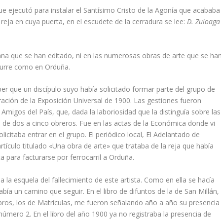
e ejecutó para instalar el Santí­simo Cristo de la Agoní­a que acababa
 reja en cuya puerta, en el escudete de la cerradura se lee:
D. Zuloaga
oviana que se han editado, ni en las numerosas obras de arte que se ha
 Ocurre como en Orduña.
r que un discí­pulo suyo habí­a solicitado formar parte del grupo de
uración de la Exposición Universal de 1900. Las gestiones fueron
igos del Paí­s, que, dada la laboriosidad que la distinguí­a sobre las
o de dos a cinco obreros. Fue en las actas de la Económica donde vi
olicitaba entrar en el grupo. El periódico local, El Adelantado de
rtí­culo titulado «Una obra de arte» que trataba de la reja que habí­a
 para facturarse por ferrocarril a Orduña.
 la esquela del fallecimiento de este artista. Como en ella se hací­a
bí­a un camino que seguir. En el libro de difuntos de la de San Millán,
libros, los de Matrí­culas, me fueron señalando año a año su presencia
número 2. En el libro del año 1900 ya no registraba la presencia de