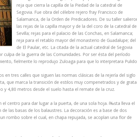
reja que cierra la capilla de la Piedad de la catedral de
Segovia. Fue obra del célebre rejero fray Francisco de
Salamanca, de la Orden de Predicadores. De su taller saliero
las rejas de la capilla mayor y de la del coro de la catedral de
Sevilla; rejas para el palacio de las Conchas, en Salamanca;
reja para el retablo mayor del monasterio de Guadalupe; del
de El Paular, etc. La citada de la actual catedral de Segovia
or culpa de la guerra de las Comunidades. Por ser ésta del perí­odo
miento, fielmente lo reprodujo Zuloaga para que lo interpretara Pulido
 en tres calles que siguen las normas clásicas de la rejerí­a del siglo
ista, que marca la transición de estilos muy compenetrados y de grata
 y 4,80 metros desde el suelo hasta el remate de la cruz.
n el centro para dar lugar a la puerta, de una sola hoja. í‰sta lleva el
n de las basas de los balaustres. La decoración es a base de dos
un rombo sobre el cual, en chapa repujada, se acoplan una flor de