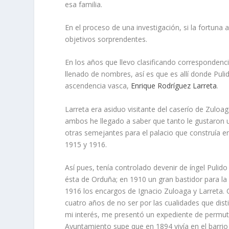
esa familia.
En el proceso de una investigación, si la fortun
objetivos sorprendentes.
En los años que llevo clasificando correspondenc
llenado de nombres, así­ es que es allí­ donde Pul
ascendencia vasca,
Enrique Rodrí­guez Larreta
.
Larreta era asiduo visitante del caserí­o de Zulo
ambos he llegado a saber que tanto le gustaron u
otras semejantes para el palacio que construí­a 
1915 y 1916.
Así­ pues, tení­a controlado devenir de íngel Puli
ésta de Orduña; en 1910 un gran bastidor para la
1916 los encargos de Ignacio Zuloaga y Larreta. Q
cuatro años de no ser por las cualidades que dist
mi interés, me presentó un expediente de permuta 
Ayuntamiento supe que en 1894 viví­a en el barrio