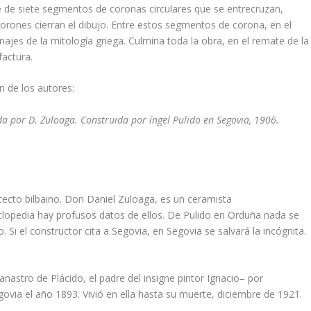
e de siete segmentos de coronas circulares que se entrecruzan,
lorones cierran el dibujo. Entre estos segmentos de corona, en el
ajes de la mitologí­a griega. Culmina toda la obra, en el remate de la
factura.
n de los autores:
a por D. Zuloaga. Construida por íngel Pulido en Segovia, 1906.
tecto bilbaino. Don Daniel Zuloaga, es un ceramista
clopedia hay profusos datos de ellos. De Pulido en Orduña nada se
 Si el constructor cita a Segovia, en Segovia se salvará la incógnita.
astro de Plácido, el padre del insigne pintor Ignacio– por
ovia el año 1893. Vivió en ella hasta su muerte, diciembre de 1921.