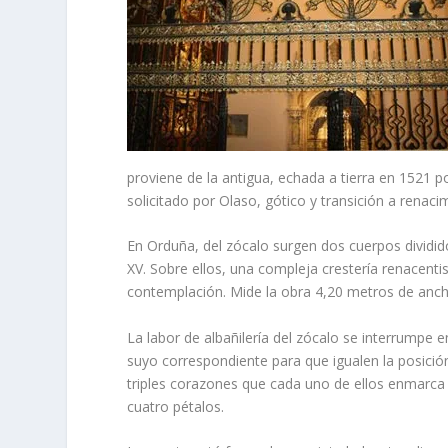
proviene de la antigua, echada a tierra en 1521 p
solicitado por Olaso, gótico y transición a renaci
En Orduña, del zócalo surgen dos cuerpos divididos
XV. Sobre ellos, una compleja cresterí­a renacent
contemplación. Mide la obra 4,20 metros de ancho
La labor de albañilerí­a del zócalo se interrumpe e
suyo correspondiente para que igualen la posició
triples corazones que cada uno de ellos enmarca 
cuatro pétalos.