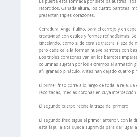
La puerta está formada por siete balaustres liso
retorcidos. Ganada altura, los cuatro barrotes i
presentan triples corazones.
Cerradura. Ángel Pulido, para el cerrojo y en espec
creatividad con estilos y formas refinadí­simas. S
cincelando, como si de cera se tratara. Pieza de 
pero cada calle la forman nueve barrotes con ba
Los triples corazones van en los barrotes impares
columnas sujetan por los extremos el armazón gen
afiligranado pináculo. Antes han dejado cuatro p
El primer friso corre a lo largo de toda la reja. 
recortadas, medias coronas en cuya intersección 
El segundo cuerpo recibe la traza del primero.
El segundo friso sigue el primor anterior, con la d
esta faja, la alta queda suprimida para dar lugar a