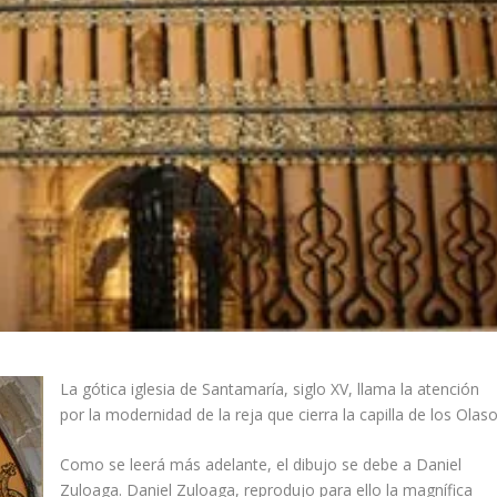
La gótica iglesia de Santamarí­a, siglo XV, llama la atención
por la modernidad de la reja que cierra la capilla de los Olaso
Como se leerá más adelante, el dibujo se debe a Daniel
Zuloaga. Daniel Zuloaga, reprodujo para ello la magní­fica