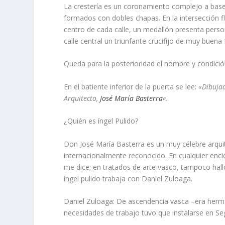
La cresterí­a es un coronamiento complejo a bas
formados con dobles chapas. En la intersección f
centro de cada calle, un medallón presenta person
calle central un triunfante crucifijo de muy buena 
Queda para la posterioridad el nombre y condició
En el batiente inferior de la puerta se lee:
«Dibujad
Arquitecto,
José Marí­a Basterra
«.
¿Quién es íngel Pulido?
Don José Marí­a Basterra es un muy célebre arqui
internacionalmente reconocido. En cualquier enci
me dice; en tratados de arte vasco, tampoco hallo.
íngel pulido trabaja con Daniel Zuloaga.
Daniel Zuloaga: De ascendencia vasca –era herman
necesidades de trabajo tuvo que instalarse en Seg