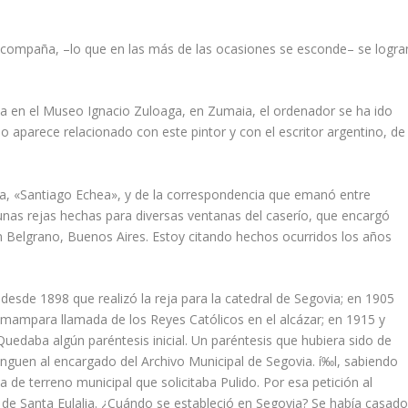
a acompaña, –lo que en las más de las ocasiones se esconde– se logra
ia en el Museo Ignacio Zuloaga, en Zumaia, el ordenador se ha ido
ido aparece relacionado con este pintor y con el escritor argentino, de
aga, «Santiago Echea», y de la correspondencia que emanó entre
nas rejas hechas para diversas ventanas del caserí­o, que encargó
en Belgrano, Buenos Aires. Estoy citando hechos ocurridos los años
do desde 1898 que realizó la reja para la catedral de Segovia; en 1905
 mampara llamada de los Reyes Católicos en el alcázar; en 1915 y
uedaba algún paréntesis inicial. Un paréntesis que hubiera sido de
inguen al encargado del Archivo Municipal de Segovia. í‰l, sabiendo
de terreno municipal que solicitaba Pulido. Por esa petición al
 de Santa Eulalia. ¿Cuándo se estableció en Segovia? Se habí­a casad